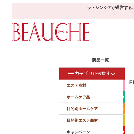
ラ・シンシアが運営する
エステ商材
目的
ボーシェW
F
フェイシャル
フェイシャル
エステ商材
クレンジング・角質除去
美容液
美白
小顔・痩顔
ホームケア品
マッサージ
パック
仕上げ
ニキビケア
敏感
目的別ホームケア
ボディ
ボディ
ボディ
ボディメイキング
目的別エステ商材
サロンアイテム
サンプル
キャンペーン
美容機器
消耗品
サンプル