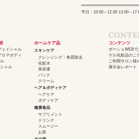
平日：10:00～12:00 13:00
術
ホームケア品
コンテンツ
ーフェイシャル
ボーシェWEB
スキンケア
ーアロマボディ
ゲル化粧品のこ
クレンジング・角質除去
ャル
ご利用サロン様
化粧水
イシャル
展示会レポート
美容液
パック
クリーム
ヘア＆ボディケア
ヘアケア
ボディケア
健康食品
サプリメント
ドリンク
スムージー
お茶
その他