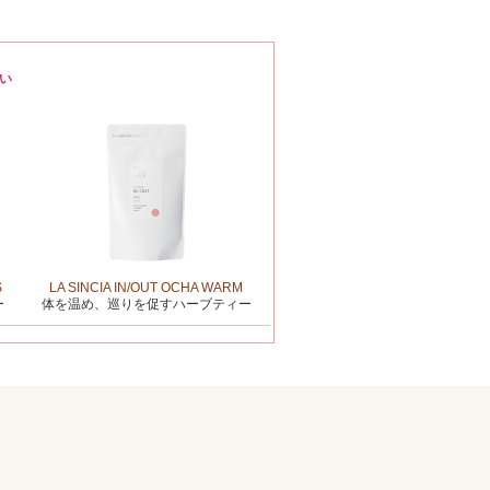
い
S
LA SINCIA IN/OUT OCHA WARM
ー
体を温め、巡りを促すハーブティー