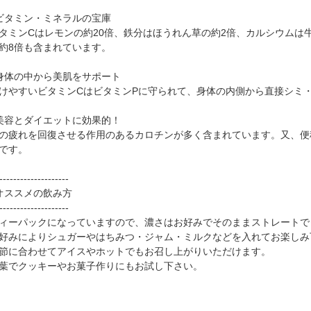
ビタミン・ミネラルの宝庫
タミンCはレモンの約20倍、鉄分はほうれん草の約2倍、カルシウムは
約8倍も含まれています。
身体の中から美肌をサポート
けやすいビタミンCはビタミンPに守られて、身体の内側から直接シミ
美容とダイエットに効果的！
の疲れを回復させる作用のあるカロチンが多く含まれています。又、便
です。
--------------------
オススメの飲み方
--------------------
ィーパックになっていますので、濃さはお好みでそのままストレートで
好みによりシュガーやはちみつ・ジャム・ミルクなどを入れてお楽しみ
節に合わせてアイスやホットでもお召し上がりいただけます。
葉でクッキーやお菓子作りにもお試し下さい。