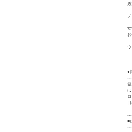
必
ノ
女
お
ウ
---
●
---
健
ほ
ロ
目
---
■
---