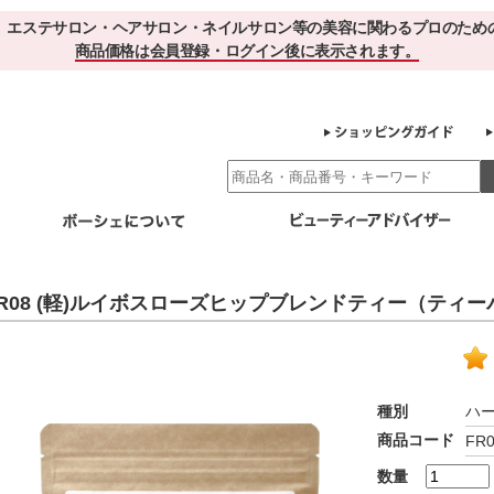
、エステサロン・ヘアサロン・ネイルサロン等の美容に関わるプロのため
商品価格は会員登録・ログイン後に表示されます。
別エステ商材
ホームケア
EBでお得＆便利
ゲル化粧品のこだわり
ご利用サロ
R08 (軽)ルイボスローズヒップブレンドティー（ティーパ
スキンケア
エイジング
クレンジング・角質除去
化粧水
美容液
ヘアケア＆ボディケア
・保湿
その他
ヘアケア
ボディケア
種別
ハ
健康食品
商品コード
FR0
サプリメント
ドリンク
スムージー
お茶
数量
その他