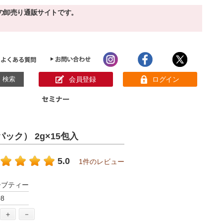
の卸売り通販サイトです。
会員登録
ログイン
目的別ホームケア
ン様の声
ック） 2g×15包入
パック
クリーム
ベーシックスキンケア
美白
敏感肌
5.0
1件のレビュー
アンチエイジング
肌別美容原液
スペシャルケア
アロマオイル
ーブティー
オーガニック
ヘア＆ボディケア
8
メイク品
健康食品
サンプル
＋
－