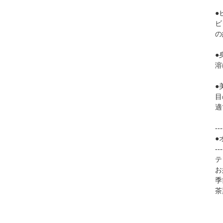
●
ビ
の
●
溶
●
目
適
---
●
---
テ
お
季
茶