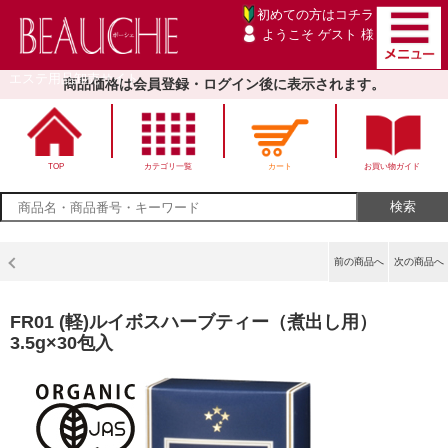
初めての方は
コチラ
ようこそ ゲスト 様
エステ用品卸売サイト
商品価格は会員登録・ログイン後に表示されます。
TOP
カテゴリ一覧
カート
お買い物ガイド
前の商品へ
次の商品へ
FR01 (軽)ルイボスハーブティー（煮出し用）
3.5g×30包入