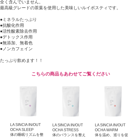
全く含んでいません。
最高級グレードの茶葉を使用した美味しいルイボスティです。
●ミネラルたっぷり
●抗酸化作用
●活性酸素除去作用
●デトックス作用
●無添加、無着色
●ノンカフェイン
たっぷり飲めます！！
こちらの商品もあわせてご覧ください
LA SINCIA IN/OUT
LA SINCIA IN/OUT
LA SINCIA IN/OUT
OCHA SLEEP
OCHA STRESS
OCHA WARM
体の睡眠リズムを整
体のバランスを整え
体を温め、巡りを促